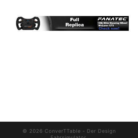
© 2026 ConverTTable - Der Design
Fahrsimulator.